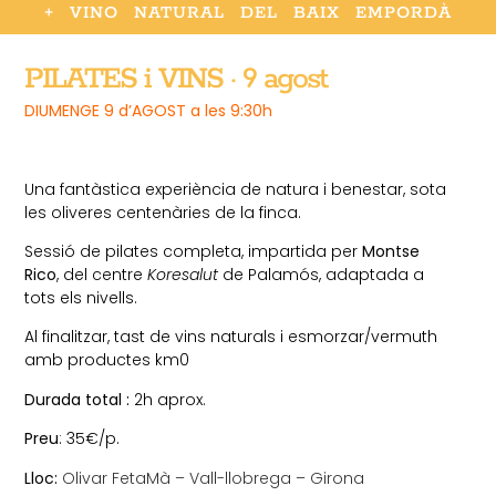
+ VINO NATURAL DEL BAIX EMPORDÀ
PILATES i VINS · 9 agost
DIUMENGE 9 d’AGOST a les 9:30h
Una fantàstica experiència de natura i benestar, sota
les oliveres centenàries de la finca.
Sessió de pilates completa, impartida per
Montse
Rico
, del centre
Koresalut
de Palamós, adaptada a
tots els nivells.
Al finalitzar, tast de vins naturals i esmorzar/vermuth
amb productes km0
Durada total :
2h aprox.
Preu
: 35€/p.
Lloc:
Olivar FetaMà – Vall-llobrega – Girona