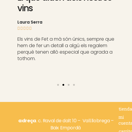
vins
Laura Serra





Els vins de Fet a mà són únics, sempre que
hem de fer un detall a algú els regalem
perquè tenen allò especial que agrada a
tothom.
tiend
mi
adreça
. c.
Raval de dalt 10 –
Vall.llobrega –
cuent
Baix Empordà
carrit