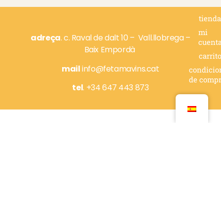
tiend
mi
adreça
. c.
Raval de dalt 10 –
Vall.llobrega –
cuent
Baix Empordà
carrit
mail
info@fetamavins.cat
condicio
de comp
tel
.
+34 647 443 873
Financiado por la Unión Europea – NextGenerationEU