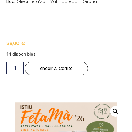
Lloc:
Olivar FetaMà – Vall-llobrega – Girona
35,00
€
14 disponibles
Añadir Al Carrito