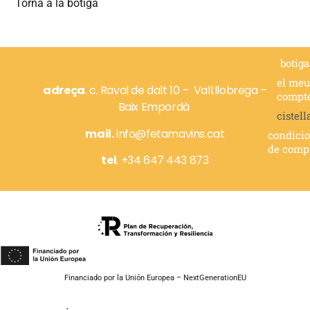
Torna a la botiga
botiga
el meu
adreça
. c.
Raval de dalt 10 –
Vall.llobrega –
compt
Baix Empordà
cistell
mail.
info@fetamavins.cat
condici
de comp
tel
.
+34 647 443 873
Financiado por la Unión Europea – NextGenerationEU