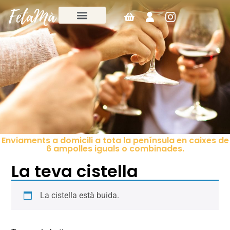
Enviaments a domicili a tota la península en caixes de
6 ampolles iguals o combinades.
La teva cistella
La cistella està buida.